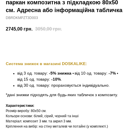
паркан композитна з підкладкою 80х50
см. Адресна або інформаційна табличка
DBRDKMPZT3D003
2745,00
грн.
3050,00
грн.
Замовити
Система знижок в магазині DOSKALIKE:
від 3 од. товару:
-5% знижка
від 10 од. товару:
-7%
•
•
від 15 од. товару:
-10%
.
від 30 од. товару: прораховується індивідуально.
*дані знижки підходять для будь-яких табличок з композиту.
Характеристики:
Розмір виробу: 80х50 см.
Кольори основи: білий, сірий, чорний та інші
Матеріал: композит 3 мм. та акрил 3 мм.
Кріплення на вибір: на стіну металеві чи потайні (у комплекті.)