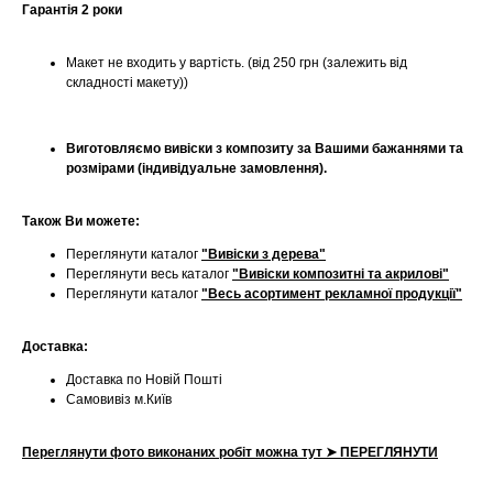
Гарантія 2 роки
Макет не входить у вартість. (від 250 грн (залежить від
складності макету))
Виготовляємо вивіски з композиту за Вашими бажаннями та
розмірами (індивідуальне замовлення).
Також Ви можете:
Переглянути каталог
"Вивіски з дерева"
Переглянути весь каталог
"Вивіски композитні та акрилові"
Переглянути каталог
"Весь асортимент рекламної продукції"
Доставка:
Доставка по Новій Пошті
Самовивіз м.Київ
Переглянути фото виконаних робіт можна тут ➤ ПЕРЕГЛЯНУТИ