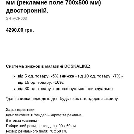
мм (рекламне поле 700х500 мм)
двосторонній.
SHTACR003
4290,00
грн.
Замовити
Система знижок в магазині DOSKALIKE:
від 5 од. товару:
-5% знижка
від 10 од. товару:
-7%
•
•
від 15 од. товару:
-10%
.
від 30 од. товару: прораховується індивідуально.
*дані знижки підходять для будь-яких штендерів з акрилу.
Характеристики:
Комплектація: Штендер – каркас та реклама
(Готовий комплект)
Габаритний розмір штендера: 90 х 60 см.
Розмір рекламного поля: 70 х 50 см.