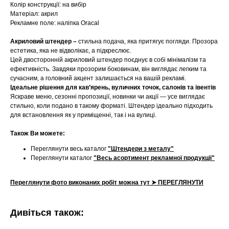
Колір конструкції: на вибір
Матеріал: акрил
Рекламне поле: наліпка Oracal
Акриловий штендер –
стильна подача, яка притягує погляди. Прозора
естетика, яка не відволікає, а підкреслює.
Цей двосторонній акриловий штендер поєднує в собі мінімалізм та
ефективність. Завдяки прозорим боковинам, він виглядає легким та
сучасним, а головний акцент залишається на вашій рекламі.
Ідеальне рішення для кав’ярень, вуличних точок, салонів та івентів
Яскраве меню, сезонні пропозиції, новинки чи акції — усе виглядає
стильно, коли подано в такому форматі. Штендер ідеально підходить
для встановлення як у приміщенні, так і на вулиці.
Також Ви можете:
Переглянути весь каталог
"Штендери з металу"
Переглянути каталог
"Весь асортимент рекламної продукції"
Переглянути фото виконаних робіт можна тут ➤ ПЕРЕГЛЯНУТИ
Дивіться також: