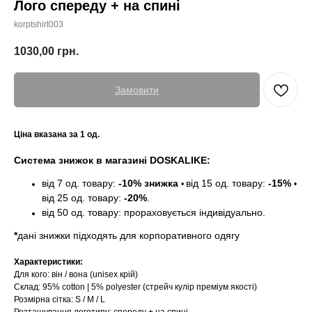
Лого спереду + на спині
korptshirt003
1030,00
грн.
Замовити
Ціна вказана за 1 од.
Система знижок в магазині DOSKALIKE:
від 7 од. товару:
-10% знижка
від 15 од. товару:
-15%
•
•
від 25 од. товару:
-20%
.
від 50 од. товару: прораховується індивідуально.
*
дані знижки підходять для корпоративного одягу
Характеристики:
Для кого: він / вона (unisex крій)
Склад: 95% cotton | 5% polyester
(стрейч кулір преміум якості)
Розмірна сітка:
S / M / L