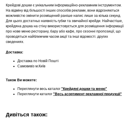
Крейдові дошки є унікальним інформаційно-рекламним інструментом.
На відміну від більшості інших способів реклами, вони відрізняються
можливістю змінити розміщений раніше напис лише за кілька секунд.
Для цього достатньо наявність губки та звичайної крейди. Найчастіше,
крейдяна дошка на стіну використовується для розміщення інформації
про нове меню ресторану, бару або кафе, про сезонні пропозиції, що
проводяться найближчим часом акції та інші відомості. других
сведениях.
Доставка:
Доставка по Новій Пошті
Самовивіз м.Київ
Також Ви можете:
Переглянути весь каталог
"Крейдяні дошки та меню"
Переглянути каталог
"Весь асортимент рекламної продукції"
Дивіться також: