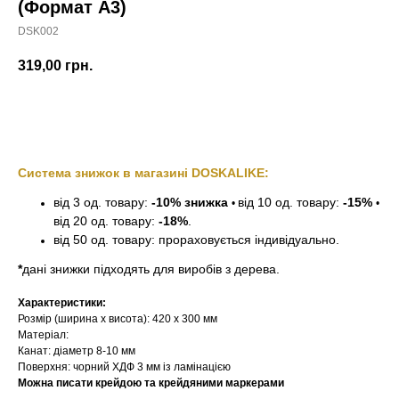
(Формат А3)
DSK002
319,00
грн.
Замовити
Система знижок в магазині DOSKALIKE:
від 3 од. товару:
-10% знижка
від 10 од. товару:
-15%
•
•
від 20 од. товару:
-18%
.
від 50 од. товару: прораховується індивідуально.
*
дані знижки підходять для виробів з дерева.
Характеристики:
Розмір (ширина х висота): 420 х 300 мм
Матеріал:
Канат: діаметр 8-10 мм
Поверхня: чорний ХДФ 3 мм із ламінацією
Можна писати крейдою та крейдяними маркерами