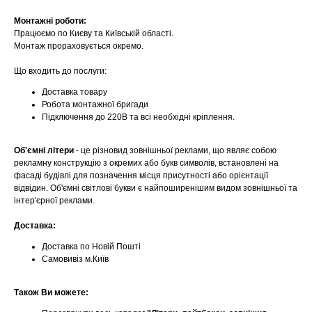
Монтажні роботи:
Працюємо по Києву та Київській області.
Монтаж прораховується окремо.
Що входить до послуги:
Доставка товару
Робота монтажної бригади
Підключення до 220В та всі необхідні кріплення.
Об'ємні літери
- це різновид зовнішньої реклами, що являє собою
рекламну конструкцію з окремих або букв символів, встановлені на
фасаді будівлі для позначення місця присутності або орієнтації
відвідин. Об'ємні світлові букви є найпоширенішим видом зовнішньої та
інтер'єрної реклами.
Доставка:
Доставка по Новій Пошті
Самовивіз м.Київ
Також Ви можете: