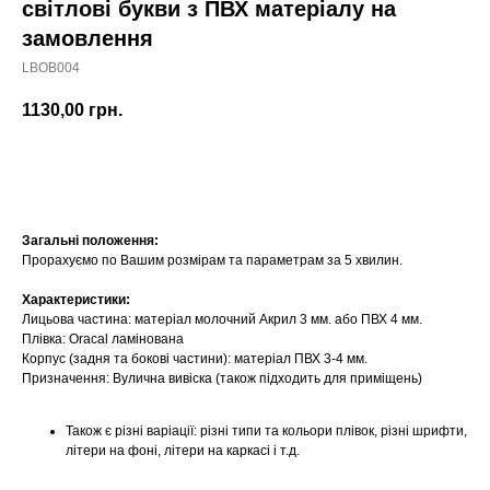
світлові букви з ПВХ матеріалу на
замовлення
LBOB004
1130,00
грн.
Замовити
Загальні положення:
Прорахуємо по Вашим розмірам та параметрам за 5 хвилин.
Характеристики:
Лицьова частина: матеріал молочний Акрил 3 мм. або ПВХ 4 мм.
Плівка: Oracal ламінована
Корпус (задня та бокові частини): матеріал ПВХ 3-4 мм.
Призначення: Вулична вивіска (також підходить для приміщень)
Також є різні варіації: різні типи та кольори плівок, різні шрифти,
літери на фоні, літери на каркасі і т.д.