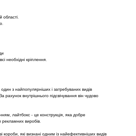
й області.
о.
ди
сі необхідні кріплення.
 один з найпопулярніших і затребуваних видів
За рахунок внутрішнього підсвічування він чудово
.
анням, лайтбокс - це конструкція, яка добре
м рекламних виробів.
і короби, які визнані одним із найефективніших видів