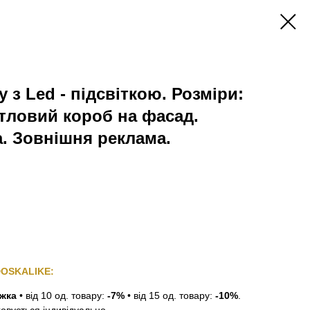
у з Led - підсвіткою. Розміри:
ітловий короб на фасад.
. Зовнішня реклама.
DOSKALIKE:
ижка
•
від 10 од. товару:
-7%
•
від 15 од. товару:
-10%
.