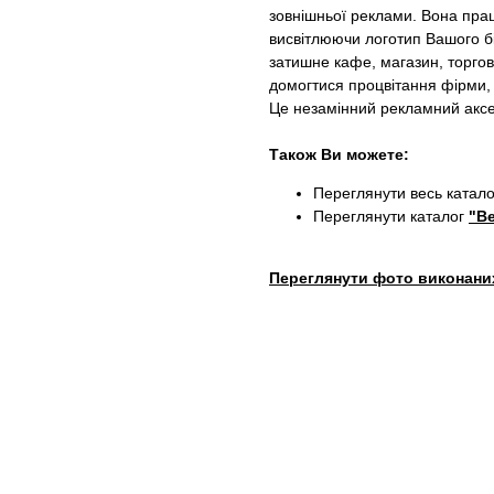
зовнішньої реклами. Вона працю
висвітлюючи логотип Вашого бі
затишне кафе, магазин, торгов
домогтися процвітання фірми, 
Це незамінний рекламний аксесуа
Також Ви можете:
Переглянути весь катал
Переглянути каталог
"Ве
Переглянути фото виконани