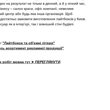
є на результат не тільки в денний, а й у нічний час,
знесу – салон краси, офіс компанії, невелике
ий центр або будь-яка інша організація. Щоб
достатньо замовити виготовлення лайтбоксів у Києві.
р як в інтер'єрі, так і зовнішній стіні будівлі.
ог
"Лайтбокси та об'ємні літери"
сь асортимент рекламної продукції"
х робіт можна тут ➤ ПЕРЕГЛЯНУТИ