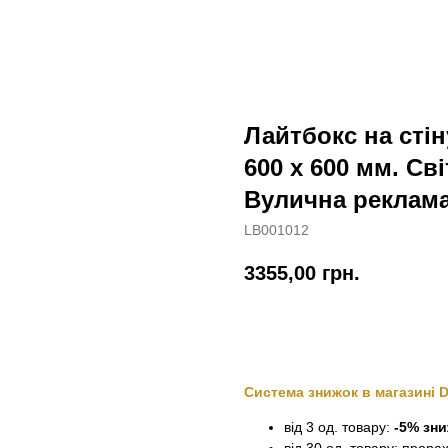
Лайтбокс на стін
600 х 600 мм. Св
Вулична реклама
LB001012
3355,00
грн.
Замовити
Система знижок в магазині 
від 3 од. товару:
-5% зн