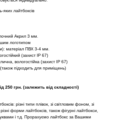
ховується індивідуально.
ь-яких лайтбоксів
лочний Акрил 3 мм.
Вашим логотипом
и): матеріал ПВХ 3-4 мм.
гостійкий (захист IP 67)
лична, вологостійка (захист IP 67)
(також підходить для приміщень)
д 250 грн. (залежить від складності)
тбоксів: різні типи плівок, зі світловим фоном, зі
різні форми лайтбоксів, також фігурні лайтбокси,
уквами і т.д. Прорахуємо лайтбокс за Вашими