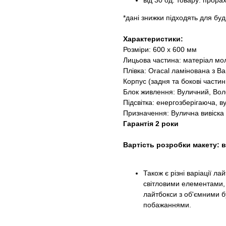
від 30 од. товару: прора
*дані знижки підходять для буд
Характеристики:
Розміри: 600 х 600 мм
Лицьова частина: матеріал мо
Плівка: Oracal ламінована з 
Корпус (задня та бокові частин
Блок живлення: Вуличний, Воло
Підсвітка: енергозберігаюча, ву
Призначення: Вулична вивіска 
Гарантія 2 роки
Вартість розробки макету: ві
Також є різні варіації лай
світловими елементами, 
лайтбокси з об'ємними б
побажаннями.