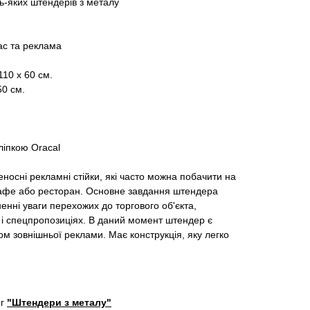
дь-яких штендерів з металу
ас та реклама
10 х 60 см.
50 см.
ліпкою Oracal
еносні рекламні стійки, які часто можна побачити на
 кафе або ресторан. Основне завдання штендера
енні уваги перехожих до торгового об'єкта,
х і спецпропозиціях. В даний момент штендер є
м зовнішньої реклами. Має конструкція, яку легко
ог
"Штендери з металу"