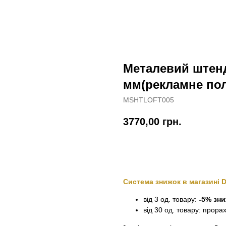
Металевий штенд
мм(рекламне пол
MSHTLOFT005
3770,00
грн.
Замовити
Система знижок в магазині 
від 3 од. товару:
-5% зн
від 30 од. товару: прора