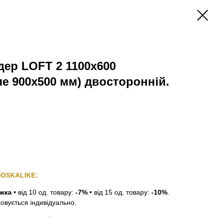
ер LOFT 2 1100х600
е 900х500 мм) двосторонній.
DOSKALIKE:
ижка
•
від 10 од. товару:
-7%
•
від 15 од. товару:
-10%
.
ховується індивідуально.