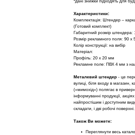
*дані знижки підходять для бу
Характеристики:
Комплектація: Штендер – карк
(Готовий комплект)
Габаритний розмір штендера: 1
Розмір рекламного поля: 90 х 
Колір конструкції: на вибір
Матеріал:
Профіль: 20 х 20 мм
Рекламне поле: ПВХ 4 мм з на
Металевий штендер
- це пер
вулиці, біля входу в магазин,
(«мимохід») полягає в приверн
інформуванні продукції, акція
найпростішим і доступним видо
складати, і дві робочі поверхні.
Також Ви можете:
Переглянути весь катал