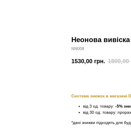
Неонова вивіска 
NN008
1530,00
грн.
1800,00
Замовити
Система знижок в магазині 
від 3 од. товару:
-5% зн
від 30 од. товару: прора
*дані знижки підходять для буд