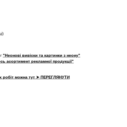
і)
ог
"Неонові вивіски та картинки з неону"
сь асортимент рекламної продукції"
х робіт можна тут ➤ ПЕРЕГЛЯНУТИ