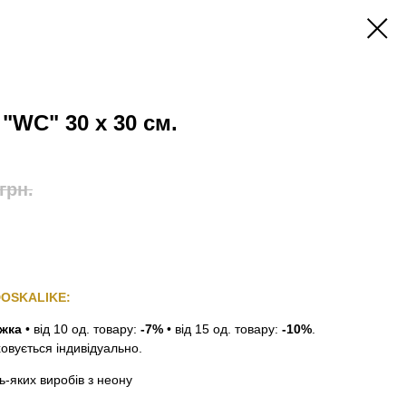
"WC" 30 х 30 см.
грн.
DOSKALIKE:
ижка
•
від 10 од. товару:
-7%
•
від 15 од. товару:
-10%
.
ховується індивідуально.
ь-яких виробів з неону