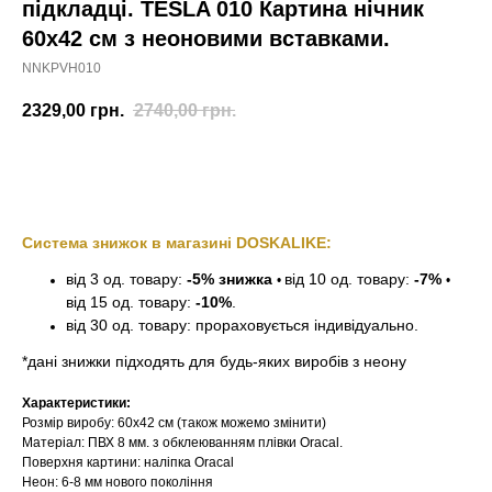
підкладці. TESLA 010 Картина нічник
60х42 см з неоновими вставками.
NNKPVH010
2329,00
грн.
2740,00
грн.
Замовити
Система знижок в магазині DOSKALIKE:
від 3 од. товару:
-5% знижка
від 10 од. товару:
-7%
•
•
від 15 од. товару:
-10%
.
від 30 од. товару: прораховується індивідуально.
*дані знижки підходять для будь-яких виробів з неону
Характеристики:
Розмір виробу: 60х42 см (також можемо змінити)
Матеріал: ПВХ 8 мм. з обклеюванням плівки Oracal.
Поверхня картини: наліпка Oracal
Неон: 6-8 мм нового покоління