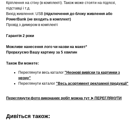
Кріплення на стіну (в комплекті). Також може стояти на підлозі,
підставці і т.д.
Вихід живлення: USB
(підключення до блоку живлення або
PowerBank (не входить в комплект)
Провід з димером в комплекті
Гарантія 2 роки
Можливе нанесення лого чи назви на макет*
Прорахуємо Вашу картину за 5 хвилин
Також Ви можете:
Переглянути весь каталог
"Неонові вивіски та картинки з
неону"
Переглянути каталог
"Весь асортимент рекламної продукції"
Переглянути фото виконаних робіт можна тут ➤ ПЕРЕГЛЯНУТИ
Дивіться також: