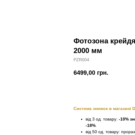
Фотозона крейдян
2000 мм
PZR004
6499,00
грн.
Замовити
Система знижок в магазині 
від 3 од. товару:
-10% з
-18%
.
від 50 од. товару: прора