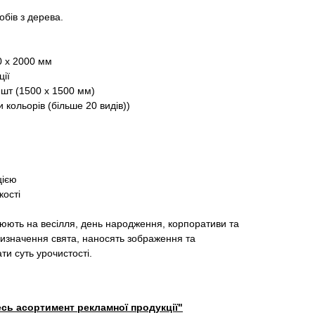
обів з дерева.
0 х 2000 мм
ції
 шт (1500 х 1500 мм)
и кольорів (більше 20 видів))
цією
кості
юють на весілля, день народження, корпоративи та
призначення свята, наносять зображення та
и суть урочистості.
сь асортимент рекламної продукції"