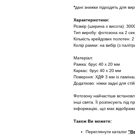
*
дані знижки підходять для вир
Характеристики:
Розмір (ширина х висота): 300
Тип виробу: фотозона на 2 сек
Кількість крейдових полотен: 2
Колір рамки: на вибір (з палітр
Матеріал:
Рамка: брус 40 х 20 мм
Каркас: брус 40 х 20 мм
Поверхня: ХДФ 3 мм із ламіна
Додатково: ніжки задні для стій
Фотозону найчастіше встановл
інші свята. Її розписують під 
інформацію, що має відображат
Також Ви можете:
Переглянути каталог
"Ве