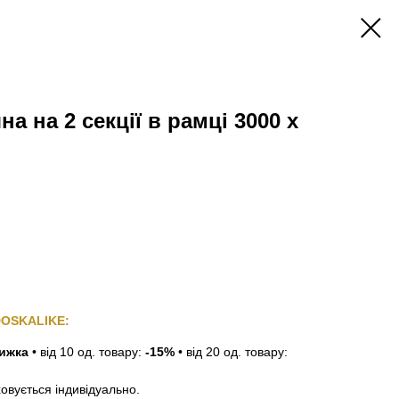
а на 2 секції в рамці 3000 х
DOSKALIKE:
нижка
•
від 10 од. товару:
-15%
•
від 20 од. товару:
ховується індивідуально.