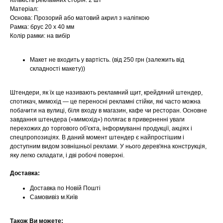
Кількість рекламних сторін: 2 шт
Матеріал:
Основа: Прозорий або матовий акрил з наліпкою
Рамка: брус 20 х 40 мм
Колір рамки: на вибір
Макет не входить у вартість. (від 250 грн (залежить від
складності макету))
Штендери, як їх ще називають рекламний щит, крейдяний штендер,
спотикач, мимохід — це переносні рекламні стійки, які часто можна
побачити на вулиці, біля входу в магазин, кафе чи ресторан. Основне
завдання штендера («мимохід») полягає в приверненні уваги
перехожих до торгового об'єкта, інформуванні продукції, акціях і
спецпропозиціях. В даний момент штендер є найпростішим і
доступним видом зовнішньої реклами. У нього дерев'яна конструкція,
яку легко складати, і дві робочі поверхні.
Доставка:
Доставка по Новій Пошті
Самовивіз м.Київ
Також Ви можете: