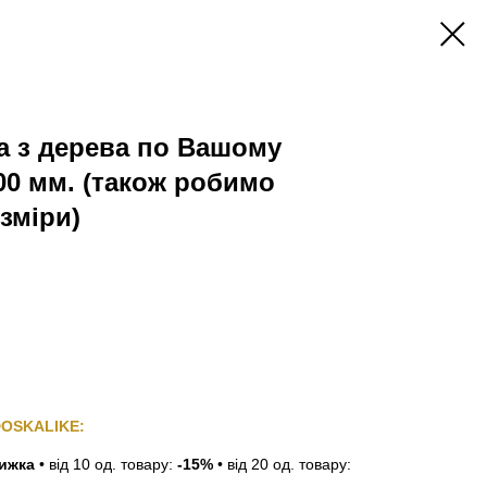
а з дерева по Вашому
00 мм. (також робимо
зміри)
DOSKALIKE:
нижка
•
від 10 од. товару:
-15%
•
від 20 од. товару: