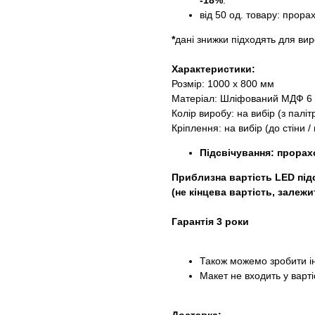
-18%
.
від 50 од. товару: прора
*
дані знижки підходять для вир
Характеристики:
Розмір: 1000 х 800 мм
Матеріал: Шліфований МДФ 6
Колір виробу: на вибір (з паліт
Кріплення: на вибір (до стіни / 
Підсвічування: прорахо
Приблизна вартість LED підс
(не кінцева вартість, залежи
Гарантія 3 роки
Також можемо зробити і
Макет не входить у вартіс