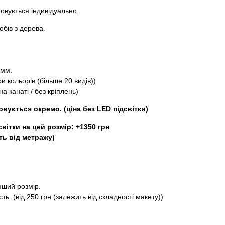
ховується індивідуально.
обів з дерева.
 мм.
ри кольорів (більше 20 видів))
на канаті / без кріплень)
вується окремо. (ціна без LED підсвітки)
вітки на цей розмір: +1350 грн
ть від метражу)
нший розмір.
ть. (від 250 грн (залежить від складності макету))