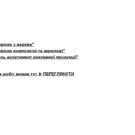
віски з дерева"
віски композитні та акрилові"
сь асортимент рекламної продукції"
х робіт можна тут ➤ ПЕРЕГЛЯНУТИ