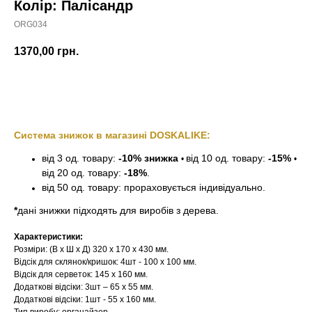
Колір: Палісандр
ORG034
1370,00
грн.
Замовити
Система знижок в магазині DOSKALIKE:
від 3 од. товару:
-10% знижка
від 10 од. товару:
-15%
•
•
від 20 од. товару:
-18%
.
від 50 од. товару: прораховується індивідуально.
*
дані знижки підходять для виробів з дерева.
Характеристики:
Розміри: (В х Ш х Д) 320 х 170 х 430 мм.
Відсік для склянок/кришок: 4шт - 100 х 100 мм.
Відсік для серветок: 145 х 160 мм.
Додаткові відсіки: 3шт – 65 х 55 мм.
Додаткові відсіки: 1шт - 55 х 160 мм.