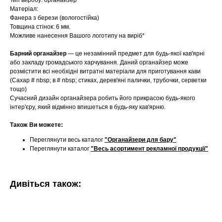
Тип виробу: органайзер
Матеріал:
Фанера з берези (вологостійка)
Товщина стінок: 6 мм.
Можливе нанесення Вашого логотипу на виріб*
Барний органайзер
— це незамінний предмет для будь-якої кав'ярні
або закладу громадського харчування. Даний органайзер може
розмістити всі необхідні витратні матеріали для приготування кави
(Сахар # nbsp; в # nbsp; стиках, дерев'яні палички, трубочки, серветки
тощо)
Сучасний дизайн органайзера робить його прикрасою будь-якого
інтер'єру, який відмінно впишеться в будь-яку кав'ярню.
Також Ви можете:
Переглянути весь каталог
"Органайзери для бару"
Переглянути каталог
"Весь асортимент рекламної продукції"
Дивіться також: