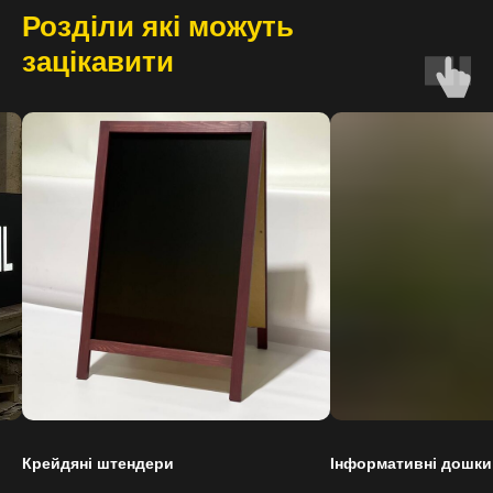
Розділи які можуть
зацікавити
Інформативні дошки меню
Вивіски / Логотипи 
з акрилу та компози