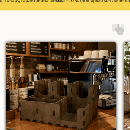
у, гарантована знижка –10%. (поширюється лише на вироби з