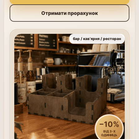
Отримати прорахунок
бар / кав’ярня / ресторан
−10%
ВІД 3-Х
ОДИНИЦЬ