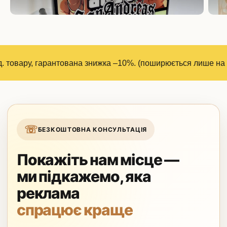
нтована знижка –10%. (поширюється лише на вироби з дерева
☏
БЕЗКОШТОВНА КОНСУЛЬТАЦІЯ
Покажіть нам місце —
ми підкажемо, яка
реклама
спрацює краще