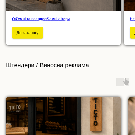
Об'ємні та псевдооб'ємні літери
Не
До каталогу
Штендери / Виносна реклама